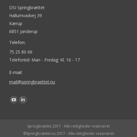
DSI Springbrættet
Hallumvadvej 39
Kærup
6851 Janderup
Telefon:
75 25 80 66
Telefontid: Man - Fredag: Kl. 10 - 17
E-mail:
mail@springbraettet.nu
Find us on:
YouTube
Linkedin
page
page
opens
opens
Springbrættet 2017 - Alle rettigheder reserveret
in
in
©Springbrættet.nu 2017 - Alle rettigheder reserveret
new
new