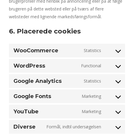
brugerprofiler med henblik på annoncering eller på at følge
brugeren på dette websted eller på tværs af flere
websteder med lignende markedsføringsformål.
6. Placerede cookies
WooCommerce
Statistics
Consent
to
WordPress
Functional
Consent
service
to
woocommerc
Google Analytics
Statistics
Consent
service
to
wordpress
Google Fonts
Marketing
Consent
service
to
google-
YouTube
Marketing
Consent
service
analytics
to
google-
Diverse
Formål, indtil undersøgelsen
Consent
service
fonts