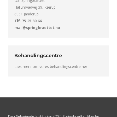
DSI Springbrættet
Hallumvadvej 39, Kærup
6851 Janderup
Tlf. 75 25 80 66
mail@springbraettet.nu
Behandlingscentre
Læs mere om vores behandlingscentre her
Den Selvejende Institution (DSI) Springbrættet tilbyder