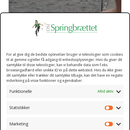
For at give dig de bedste oplevelser bruger vi teknologier som cookies
DSI Springbrættet fejrer 10 års
til at gemme og/eller få adgang til enhedsoplysninger. Hvis du giver dit
samtykke til disse teknologier, kan vi behandle data som f.eks.
jubilæum
browsingadfærd eller unikke ID'er på dette websted. Hvis du ikke giver
dit samtykke eller trækker dit samtykke tilbage, kan det have en negativ
indvirkning på visse funktioner og egenskaber.
Funktionelle
Altid aktiv
Statistikker
Statistik
Klik for at acceptere
Marketing
markedsføring cookies og
Marketin