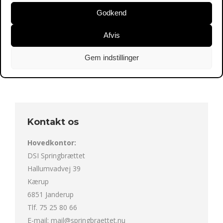
aktivere dette indhold
Godkend
Afvis
Gem indstillinger
Kontakt os
Hovedkontor:
DSI Springbrættet
Hallumvadvej 39
Kærup
6851 Janderup
Tlf. 75 25 80 66
E-mail:
mail@springbraettet.nu