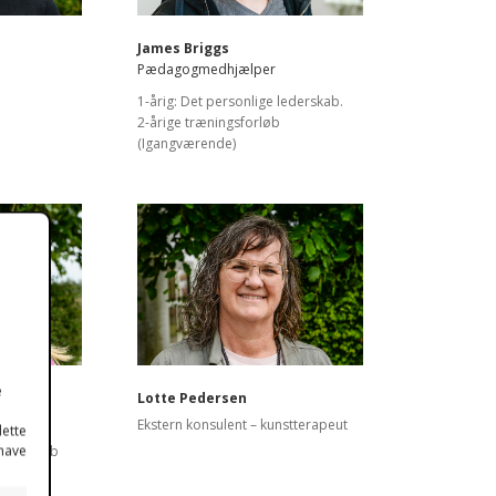
James Briggs
Pædagogmedhjælper
1-årig: Det personlige lederskab.
2-årige træningsforløb
(Igangværende)
e
stensen
Lotte Pedersen
Ekstern konsulent – kunstterapeut
dette
 have
 lederskab