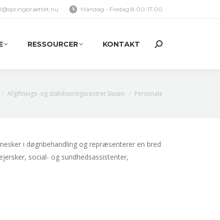
l@springbraettet.nu
Mandag - Fredag 8.00-17.00
E
RESSOURCER
KONTAKT
Search:
E
RESSOURCER
KONTAKT
Search:
Afgiftnings- og stabiliseringscentret Slusen
Personale
ennesker i døgnbehandling og repræsenterer en bred
jersker, social- og sundhedsassistenter,