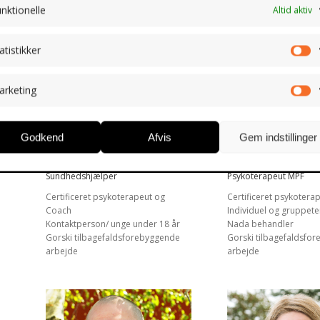
nktionelle
Altid aktiv
atistikker
St
arketing
M
Godkend
Afvis
Gem indstillinger
Odette van Medevoort
Mette Gadegaard
Sundhedshjælper
Psykoterapeut MPF
Certificeret psykoterapeut og
Certificeret psykotera
Coach
Individuel og gruppet
Kontaktperson/ unge under 18 år
Nada behandler
Gorski tilbagefaldsforebyggende
Gorski tilbagefaldsfo
arbejde
arbejde