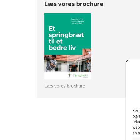
Læs vores brochure
Læs vores brochure
For 
og/e
tekn
webs
en n