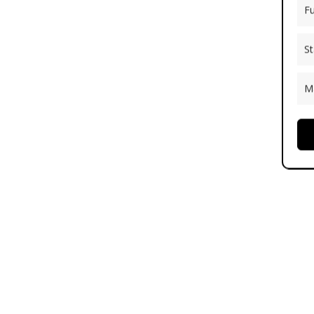
Fu
St
M