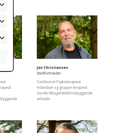
atistikker
arketing
Jan Christiansen
Stedfortræder
peut
Certificeret Psykoterapeut
erapeut
Individuel og gruppe terapeut
Gorski tilbagefaldsforebyggende
rebyggende
arbejde