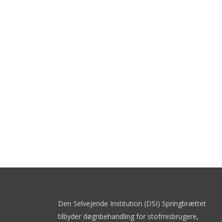
Den Selvejende Institution (DSI) Springbrættet
tilbyder døgnbehandling for stofmisbrugere,