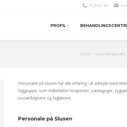
75 25 80 66
mai
PROFIL
BEHANDLINGSCENTR
PROFIL
BEHANDLINGSCENTR
You are here:
Home
Behandlingscentre
Personalet på Slusen har alle erfaring i at arbejde med m
faggruppe, som indbefatter terapeuter, pædagoger, sygeple
socialrådgivere og faglærere.
Personale på Slusen