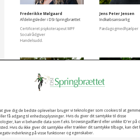
Frederikke Mølgaard
Jens Peter Jensen
Afdelingsleder i DSI-Springbrættet
Indkøbsansvarlig
Certificeret psykoterapeut MPF
Pædagogmedhjælper
Socialrådgiver
Handelsudd.
at give dig de bedste oplevelser bruger vi teknologier som cookies til at gemm
Michael Tronøe
Helena Dejrup Chri
ller få adgang til enhedsoplysninger. Hvis du giver dit samtykke til disse
Socialpædagog
Kontorassistent
ologier, kan vi behandle data som f.eks. browsingadfærd eller unikke ID'er på 
ted. Hvis du ikke giver dit samtykke eller trækker dit samtykke tilbage, kan det
1-årig: Det personlige lederskab.
1-årig: Det personlige
egativ indvirkning på visse funktioner og egenskaber.
2-årige træningsforløb
(Igangværende).