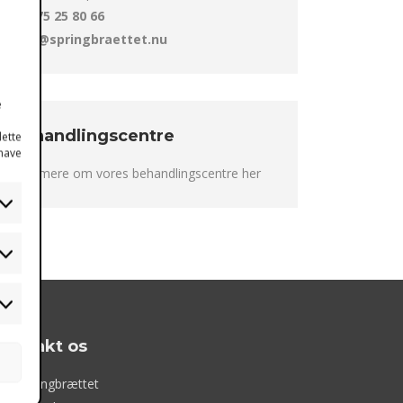
Tlf. 75 25 80 66
mail@springbraettet.nu
e
Behandlingscentre
dette
 have
Læs mere om vores behandlingscentre her
atistikker
arketing
Kontakt os
DSI Springbrættet