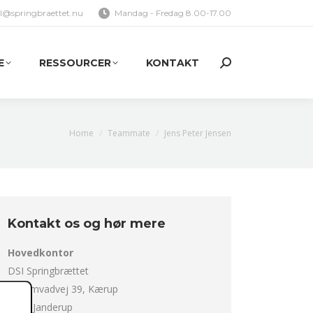
l@springbraettet.nu
Mandag - Fredag 8.00-17.00
E
RESSOURCER
KONTAKT
Search:
E
RESSOURCER
KONTAKT
Search:
You are here:
Home
Teammate
Jens Peter Jensen
Kontakt os og hør mere
Hovedkontor
DSI Springbrættet
Hallumvadvej 39, Kærup
6851 Janderup