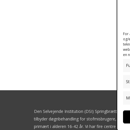
For 
og/e
tekn
webs
en n
Fu
St
M
Den Selvejende Institution (DSI) Springbrættet
tilbyder døgnbehandling for stofmisbrugere,
primært i alderen 16-42 år. Vi har fire centre i