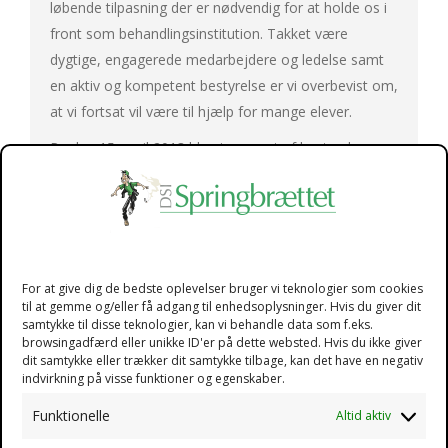
løbende tilpasning der er nødvendig for at holde os i
front som behandlingsinstitution. Takket være
dygtige, engagerede medarbejdere og ledelse samt
en aktiv og kompetent bestyrelse er vi overbevist om,
at vi fortsat vil være til hjælp for mange elever.
Pr. den 15. april 2013 blev jeg ansat af bestyrelsen
som ny forstander på DSI Springbrættet og jeg vil
arbejde for at vi fremover vil kunne tilbyde et ligeså
kvalificeret, professionelt og engageret
behandlingsarbejde som hidtil.
For at give dig de bedste oplevelser bruger vi teknologier som cookies
til at gemme og/eller få adgang til enhedsoplysninger. Hvis du giver dit
Med venlig hilsen
samtykke til disse teknologier, kan vi behandle data som f.eks.
browsingadfærd eller unikke ID'er på dette websted. Hvis du ikke giver
Susanne Holden
dit samtykke eller trækker dit samtykke tilbage, kan det have en negativ
indvirkning på visse funktioner og egenskaber.
Forstander
Funktionelle
Altid aktiv