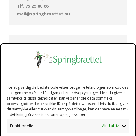
Tlf. 75 25 80 66
mail@springbraettet.nu
Behandlingscentre
Læs mere om vores behandlingscentre her
For at give dig de bedste oplevelser bruger vi teknologier som cookies
til at gemme og/eller få adgang til enhedsoplysninger. Hvis du giver dit
samtykke til disse teknologier, kan vi behandle data som f.eks.
browsingadfærd eller unikke ID'er på dette websted. Hvis du ikke giver
dit samtykke eller trækker dit samtykke tilbage, kan det have en negativ
indvirkning på visse funktioner og egenskaber.
Den Selvejende Institution (DSI) Springbrættet tilbyder
døgnbehandling for stofmisbrugere, primært i alderen 16-
Funktionelle
Altid aktiv
42 år. Vi har fire centre i Sydjylland med speciale i afgiftning,