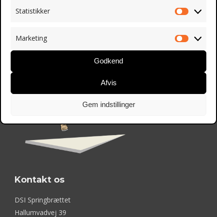
stabilisering, primær behandling, terapi og udslusning.
Statistikker
Statistik
Marketing
Marketin
Godkend
Afvis
Gem indstillinger
Kontakt os
DSI Springbrættet
Hallumvadvej 39