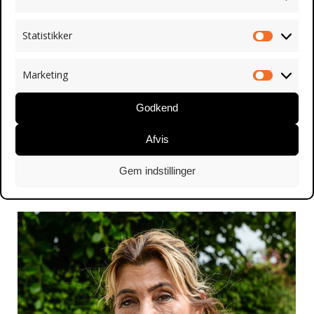
Statistikker
Statistik
Marketing
Marketin
Godkend
Frederikke Mølgaard
Afdelingsleder i DSI-Springbrættet
Afvis
Certificeret psykoterapeut MPF
Socialrådgiver
Gem indstillinger
Handelsudd.